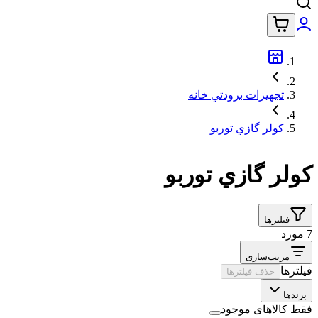
تجهيزات برودتي خانه
کولر گازي توربو
کولر گازي توربو
فیلترها
7 مورد
مرتب‌سازی
فیلترها
حذف فیلترها
برندها
فقط کالاهای موجود